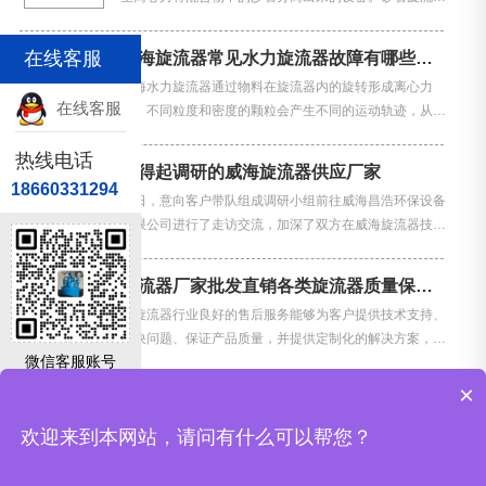
是一种高效的固液分离设备，其工作原理是利用离心力的
作用将水中的固体颗粒分离出来。当水流在一定的压力下
在线客服
威海旋流器常见水力旋流器故障有哪些呢？
15
从…
威海水力旋流器通过物料在旋流器内的旋转形成离心力
2024-11
在线客服
场，不同粒度和密度的颗粒会产生不同的运动轨迹，从而
实现固体颗粒的粗细分级和不同密度流体的分离。 那么
热线电话
威海旋流器常见故障有哪些呢？威海旋流器厂商来告诉
经得起调研的威海旋流器供应厂家
22
你，其…
18660331294
近日，意向客户带队组成调研小组前往威海昌浩环保设备
2023-02
有限公司进行了走访交流，加深了双方在威海旋流器技术
研发和推广上的合作关系。威海昌浩环保设备公司致力于
为煤炭、矿山等行业用户提供优质高效的旋流分级技术装
旋流器厂家批发直销各类旋流器质量保证售后规范
22
备…
在旋流器行业良好的售后服务能够为客户提供技术支持、
2023-02
解决问题、保证产品质量，并提供定制化的解决方案，有
微信客服账号
稳定实力和完善技术的旋流器厂家才能与客户建立长期稳
定的合作关系。 1.旋流器厂家技术指导与培训 优秀的旋
×
<
1
2
3
>
流…
欢迎来到本网站，请问有什么可以帮您？