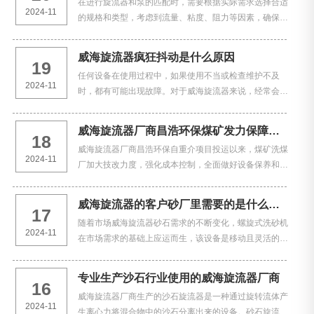
在进行旋流器和泵的匹配时，需要根据实际需求选择合适
2024-11
的规格和类型，考虑到流量、粘度、阻力等因素，确保系
统可以稳定、可靠地运行。同时，还要注意选择泵的同
时，综合考虑价格、效率和维护成本等因素，那么威海旋
威海旋流器疯狂抖动是什么原因
19
流器…
任何设备在使用过程中，如果使用不当或检查维护不及
2024-11
时，都有可能出现故障。对于威海旋流器来说，经常会出
现的故障包括异常超粒度、达不到分机点、性能不稳定以
及堵塞等等。在威海旋流器厂商入料泵在转动设备和流动
威海旋流器厂商昌浩环保煤矿发力保障重介系统稳定运行
18
介质…
威海旋流器厂商昌浩环保自重介项目投运以来，煤矿洗煤
2024-11
厂加大技改力度，强化成本控制，全面做好设备保养和维
护工作，保障了重介系统的安全稳定运行。威海旋流器厂
商昌浩环保有责任把控好每一个可能影响产品质量的细
威海旋流器的客户砂厂里需要的是什么样的呢？
17
节，…
随着市场威海旋流器砂石需求的不断变化，螺旋式洗砂机
2024-11
在市场需求的基础上应运而生，该设备是移动且灵活的洗
砂设备，而且，螺旋式洗砂机可以根据用户的实际生产需
求灵活定制。螺船式的洗砂机啊，威海旋流器的客户砂厂
专业生产沙石行业使用的威海旋流器厂商
16
里…
威海旋流器厂商生产的沙石旋流器是一种通过旋转流体产
2024-11
生离心力将混合物中的沙石分离出来的设备。砂石旋流器