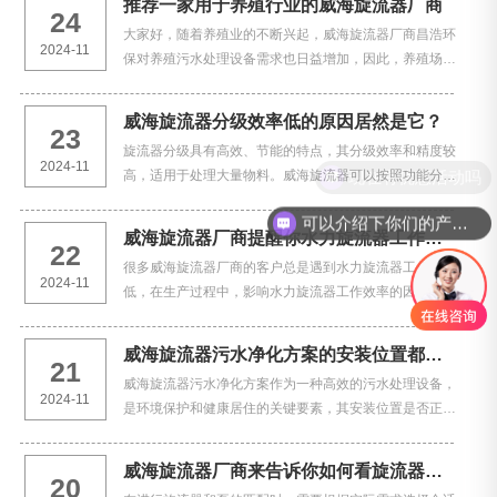
推荐一家用于养殖行业的威海旋流器厂商
24
大家好，随着养殖业的不断兴起，威海旋流器厂商昌浩环
2024-11
保对养殖污水处理设备需求也日益增加，因此，养殖场必
须配备先进的废水处理设施，如格栅、格网、沉淀池、水
力旋流器等，对废水进行预处理，再经过氧化塘、二级曝
威海旋流器分级效率低的原因居然是它？
23
气…
旋流器分级具有高效、节能的特点，其分级效率和精度较
2024-11
现在有优惠活动吗
高，适用于处理大量物料。威海旋流器可以按照功能分为
脱水旋流器、除渣旋流器、尾矿干排专用旋流器等，每种
可以介绍下你们的产品么
类型适用于不同的工业应用场景。例如，脱水旋流器主要
威海旋流器厂商提醒你水力旋流器工作效率低，有没有想过是这…
22
用…
很多威海旋流器厂商的客户总是遇到水力旋流器工作效率
2024-11
低，在生产过程中，影响水力旋流器工作效率的因素主要
有矿石性质、结构因素和工艺操作因素。有没有想过是这
些原因？今天威海旋流器厂商昌浩环保带大家详细了解这
威海旋流器污水净化方案的安装位置都会遇到哪些问题？
21
些…
威海旋流器污水净化方案作为一种高效的污水处理设备，
2024-11
是环境保护和健康居住的关键要素，其安装位置是否正确
对于其性能和效果至关重要。威海旋流器客户在选择和确
定旋流污水净化器的安装位置时，有哪些关键问题需要注
威海旋流器厂商来告诉你如何看旋流器和泵是否匹配
20
意…